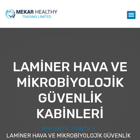
İ
ç
Mekar Healthy Trading LTD
e
r
i
ğ
e
g
e
LAMİNER HAVA VE
ç
MİKROBİYOLOJİK
GÜVENLİK
KABİNLERİ
Ana sayfa
Sayfa
LAMİNER HAVA VE MİKROBİYOLOJİK GÜVENLİK