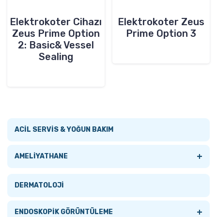
Elektrokoter Cihazı
Elektrokoter Zeus
Zeus Prime Option
Prime Option 3
2: Basic& Vessel
Sealing
ACİL SERVİS & YOĞUN BAKIM
+
AMELİYATHANE
Tümünü Gör
DERMATOLOJİ
AMELİYATHANE LAMBALARI
+
ENDOSKOPİK GÖRÜNTÜLEME