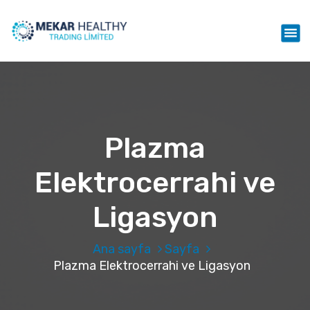
İ
ç
Mekar Healthy Trading LTD
e
r
i
ğ
e
g
e
Plazma
ç
Elektrocerrahi ve
Ligasyon
Ana sayfa
Sayfa
Plazma Elektrocerrahi ve Ligasyon