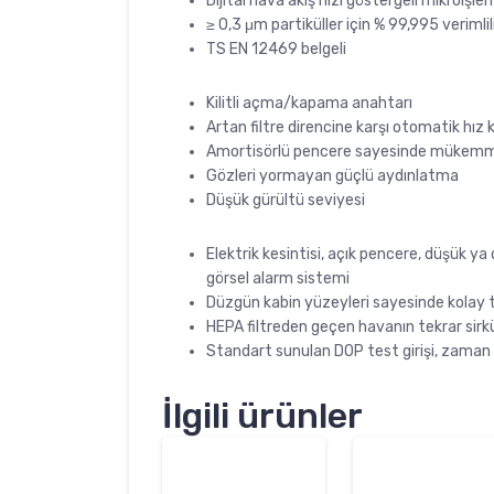
Dijital hava akış hızı göstergeli mikroişle
≥ 0,3 μm partiküller için % 99,995 verimlil
TS EN 12469 belgeli
Kilitli açma/kapama anahtarı
Artan filtre direncine karşı otomatik h
Amortisörlü pencere sayesinde mükemme
Gözleri yormayan güçlü aydınlatma
Düşük gürültü seviyesi
Elektrik kesintisi, açık pencere, düşük ya 
görsel alarm sistemi
Düzgün kabin yüzeyleri sayesinde kolay
HEPA filtreden geçen havanın tekrar sirkü
Standart sunulan DOP test girişi, zaman sa
İlgili ürünler