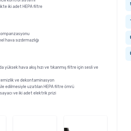
mcili kontrol sistemi
ikte iki adet HEPA filtre
ız kompanzasyonu
l hava sızdırmazlığı
da yüksek hava akış hızı ve tıkanmış filtre için sesli ve
 temizlik ve dekontaminasyon
le edilmesiyle uzatılan HEPA filtre ömrü
yacı ve iki adet elektrik prizi