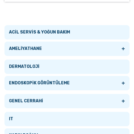
ACİL SERVİS & YOĞUN BAKIM
+
AMELİYATHANE
Tümünü Gör
DERMATOLOJİ
AMELİYATHANE LAMBALARI
+
ENDOSKOPİK GÖRÜNTÜLEME
+
AMELİYATHANE MASALARI
+
Tümünü Gör
GENEL CERRAHİ
Tümünü Gör
ANESTEZİ MONİTÖRLERİ
AKSESUARLAR
Tümünü Gör
IT
Mobil Ameliyat Masaları
ELEKTROKOTER
BRONKOSKOPLAR