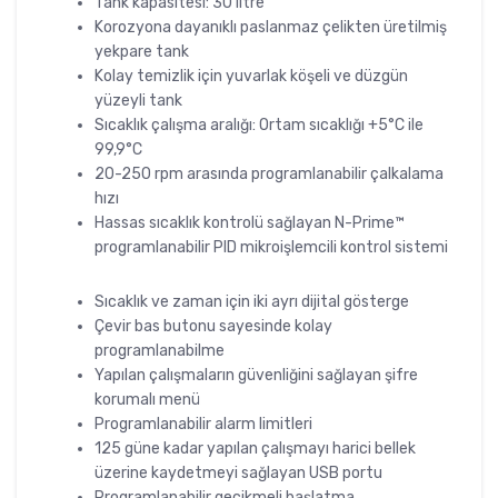
Tank kapasitesi: 30 litre
Korozyona dayanıklı paslanmaz çelikten üretilmiş
yekpare tank
Kolay temizlik için yuvarlak köşeli ve düzgün
yüzeyli tank
Sıcaklık çalışma aralığı: Ortam sıcaklığı +5°C ile
99,9°C
20-250 rpm arasında programlanabilir çalkalama
hızı
Hassas sıcaklık kontrolü sağlayan N-Prime™
programlanabilir PID mikroişlemcili kontrol sistemi
Sıcaklık ve zaman için iki ayrı dijital gösterge
Çevir bas butonu sayesinde kolay
programlanabilme
Yapılan çalışmaların güvenliğini sağlayan şifre
korumalı menü
Programlanabilir alarm limitleri
125 güne kadar yapılan çalışmayı harici bellek
üzerine kaydetmeyi sağlayan USB portu
Programlanabilir gecikmeli başlatma