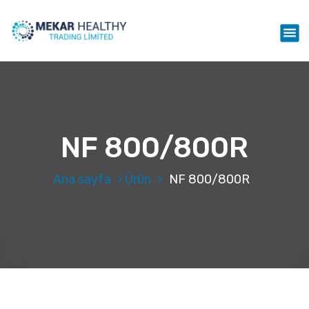
İ
ç
Mekar Healthy Trading LTD
e
r
i
ğ
e
g
e
NF 800/800R
ç
Ana sayfa
Ürün
NF 800/800R