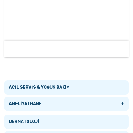
ACİL SERVİS & YOĞUN BAKIM
+
AMELİYATHANE
Tümünü Gör
DERMATOLOJİ