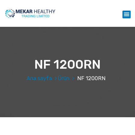
İ
ç
Mekar Healthy Trading LTD
e
r
i
ğ
e
g
e
NF 1200RN
ç
Ana sayfa
Ürün
NF 1200RN