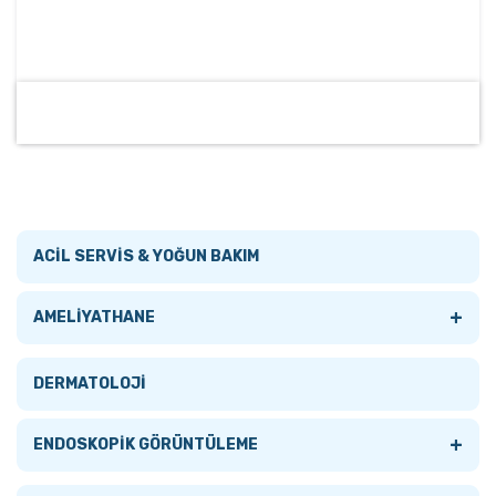
ACİL SERVİS & YOĞUN BAKIM
+
AMELİYATHANE
Tümünü Gör
DERMATOLOJİ
AMELİYATHANE LAMBALARI
+
ENDOSKOPİK GÖRÜNTÜLEME