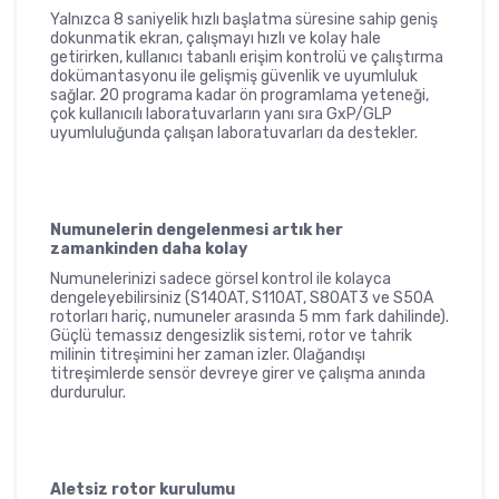
Yalnızca 8 saniyelik hızlı başlatma süresine sahip geniş
dokunmatik ekran, çalışmayı hızlı ve kolay hale
getirirken, kullanıcı tabanlı erişim kontrolü ve çalıştırma
dokümantasyonu ile gelişmiş güvenlik ve uyumluluk
sağlar. 20 programa kadar ön programlama yeteneği,
çok kullanıcılı laboratuvarların yanı sıra GxP/GLP
uyumluluğunda çalışan laboratuvarları da destekler.
Numunelerin dengelenmesi artık her
zamankinden daha kolay
Numunelerinizi sadece görsel kontrol ile kolayca
dengeleyebilirsiniz (S140AT, S110AT, S80AT3 ve S50A
rotorları hariç, numuneler arasında 5 mm fark dahilinde).
Güçlü temassız dengesizlik sistemi, rotor ve tahrik
milinin titreşimini her zaman izler. Olağandışı
titreşimlerde sensör devreye girer ve çalışma anında
durdurulur.
Aletsiz rotor kurulumu