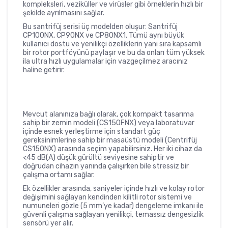
kompleksleri, veziküller ve virüsler gibi örneklerin hızlı bir
şekilde ayrılmasını sağlar.
Bu santrifüj serisi üç modelden oluşur: Santrifüj
CP100NX, CP90NX ve CP80NX1. Tümü aynı büyük
kullanıcı dostu ve yenilikçi özelliklerin yanı sıra kapsamlı
bir rotor portföyünü paylaşır ve bu da onları tüm yüksek
ila ultra hızlı uygulamalar için vazgeçilmez aracınız
haline getirir.
Mevcut alanınıza bağlı olarak, çok kompakt tasarıma
sahip bir zemin modeli (CS150FNX) veya laboratuvar
içinde esnek yerleştirme için standart güç
gereksinimlerine sahip bir masaüstü modeli (Centrifüj
CS150NX) arasında seçim yapabilirsiniz. Her iki cihaz da
<45 dB(A) düşük gürültü seviyesine sahiptir ve
doğrudan cihazın yanında çalışırken bile stressiz bir
çalışma ortamı sağlar.
Ek özellikler arasında, saniyeler içinde hızlı ve kolay rotor
değişimini sağlayan kendinden kilitli rotor sistemi ve
numuneleri gözle (5 mm’ye kadar) dengeleme imkanı ile
güvenli çalışma sağlayan yenilikçi, temassız dengesizlik
sensörü yer alır.