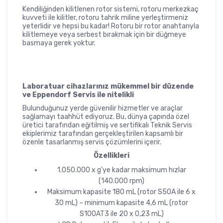
Kendiliğinden kilitlenen rotor sistemi, rotoru merkezkaç
kuvveti ile kilitler, rotoru tahrik miline yerleştirmeniz
yeterlidir ve hepsi bu kadar! Rotoru bir rotor anahtarıyla
kilitlemeye veya serbest bırakmak için bir düğmeye
basmaya gerek yoktur.
Laboratuar cihazlarınız mükemmel bir düzende
ve Eppendorf Servis ile nitelikli
Bulunduğunuz yerde güvenilir hizmetler ve araçlar
sağlamayı taahhüt ediyoruz. Bu, dünya çapında özel
üretici tarafından eğitilmiş ve sertifikalı Teknik Servis
ekiplerimiz tarafından gerçekleştirilen kapsamlı bir
özenle tasarlanmış servis çözümlerini içerir.
Özellikleri
1.050.000 x g’ye kadar maksimum hızlar
(140.000 rpm)
Maksimum kapasite 180 mL (rotor S50A ile 6 x
30 mL) – minimum kapasite 4,6 mL (rotor
S100AT3 ile 20 x 0,23 mL)