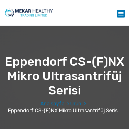
İ
ç
Mekar Healthy Trading LTD
e
r
i
ğ
e
g
e
Eppendorf CS-(F)NX
ç
Mikro Ultrasantrifüj
Serisi
Ana sayfa
Ürün
Eppendorf CS-(F)NX Mikro Ultrasantrifüj Serisi