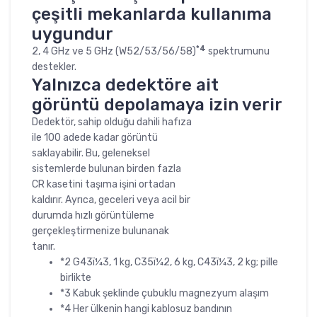
çeşitli mekanlarda kullanıma
uygundur
*4
2, 4 GHz ve 5 GHz (W52/53/56/58)
spektrumunu
destekler.
Yalnızca dedektöre ait
görüntü depolamaya izin verir
Dedektör, sahip olduğu dahili hafıza
ile 100 adede kadar görüntü
saklayabilir. Bu, geleneksel
sistemlerde bulunan birden fazla
CR kasetini taşıma işini ortadan
kaldırır. Ayrıca, geceleri veya acil bir
durumda hızlı görüntüleme
gerçekleştirmenize bulunanak
tanır.
*2 G43ï¼3, 1 kg, C35ï¼2, 6 kg, C43ï¼3, 2 kg; pille
birlikte
*3 Kabuk şeklinde çubuklu magnezyum alaşım
*4 Her ülkenin hangi kablosuz bandının