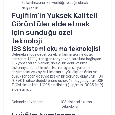
kullanılmasına izin verildiğine bağlı olarak
değişebilir.
Fujifilm’in Yüksek Kaliteli
Görüntüler elde etmek
için sunduğu özel
teknoloji
ISS Sistemi okuma teknolojisi
Geleneksel düz dedektör ekranlarının aksine optik
sensörleri (TFT), röntgen radyasyon tarafına bağlayan
ISS yöntemi adı verilen, dolaylı bir dönüştürme
sistemiyle donatılmıştır. Bu, röntgen sinyallerinin
dağılmasını ve zayıflatılmasını büyük ölçüde önler ve
düşük röntgen dozuyla keskin bir görüntü oluşturur. FDR
D-EVO II, cihaz dedektörüne esnek film uygulayarak DQE
T (CsI sintilatör), 1 (GOS sintilatör) (1Lp/mm-RQA5 1mR)
elde etmiştir
Geleneksel yöntem
ISS sistemi okuma
teknolojisi