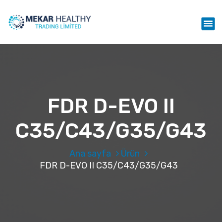
İ
ç
Mekar Healthy Trading LTD
e
r
i
ğ
e
g
e
FDR D-EVO II
ç
C35/C43/G35/G43
Ana sayfa
Ürün
FDR D-EVO II C35/C43/G35/G43