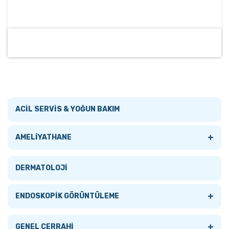
ACİL SERVİS & YOĞUN BAKIM
+
AMELİYATHANE
Tümünü Gör
DERMATOLOJİ
AMELİYATHANE LAMBALARI
+
ENDOSKOPİK GÖRÜNTÜLEME
+
AMELİYATHANE MASALARI
+
Tümünü Gör
GENEL CERRAHİ