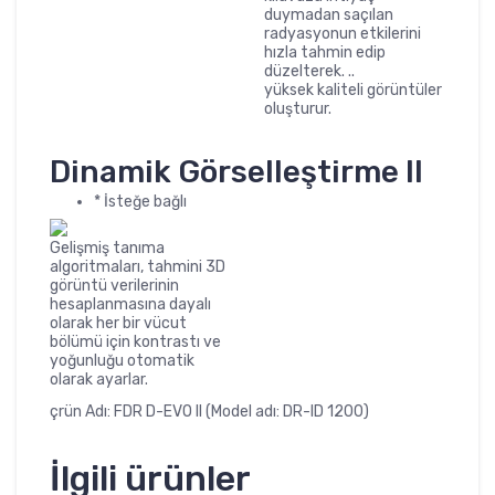
duymadan saçılan
radyasyonun etkilerini
hızla tahmin edip
düzelterek. ..
yüksek kaliteli görüntüler
oluşturur.
Dinamik Görselleştirme II
* İsteğe bağlı
Gelişmiş tanıma
algoritmaları, tahmini 3D
görüntü verilerinin
hesaplanmasına dayalı
olarak her bir vücut
bölümü için kontrastı ve
yoğunluğu otomatik
olarak ayarlar.
çrün Adı: FDR D-EVO II (Model adı: DR-ID 1200)
İlgili ürünler