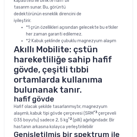
kapasitesi ile birlikte hafif bir
tasarım sunar. Bu, görüntü
dedektörünün esneklik direncini de
iyileştirir.
*1 çrün özellikleri açısından gelecekte bu etkiler
her zaman garanti edilemez.
*2 Kabuk şeklinde çubuklu magnezyum alaşım
Akıllı Mobilite: çstün
hareketliliğe sahip hafif
gövde, çeşitli tıbbi
ortamlarda kullanıma
bulunanak tanır.
hafif gövde
Hafif olacak şekilde tasarlanmıştır, magnezyum
*3
alaşımlı, kabuk tipi gövde çerçevesi (SRM
çerçeveli
*2
G35 boyutu) sadece 2, 5 kg
(pilli) ağırlığındadır. Bir
hastanın arkasına kolayca yerleştirilebilir
Genişletilmiş bir spektrum ile