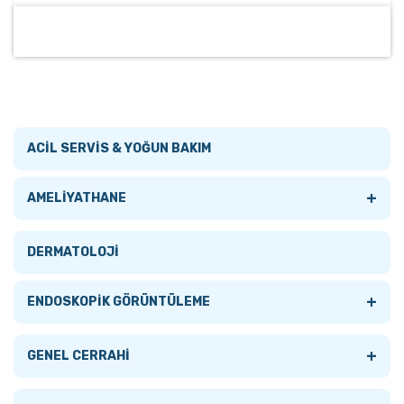
ACİL SERVİS & YOĞUN BAKIM
+
AMELİYATHANE
Tümünü Gör
DERMATOLOJİ
AMELİYATHANE LAMBALARI
+
ENDOSKOPİK GÖRÜNTÜLEME
+
AMELİYATHANE MASALARI
+
Tümünü Gör
GENEL CERRAHİ
Tümünü Gör
ANESTEZİ MONİTÖRLERİ
AKSESUARLAR