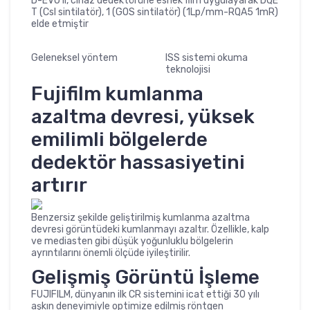
D-EVO II, cihaz dedektörüne esnek film uygulayarak DQE
T (CsI sintilatör), 1 (GOS sintilatör) (1Lp/mm-RQA5 1mR)
elde etmiştir
Geleneksel yöntem
ISS sistemi okuma
teknolojisi
Fujifilm kumlanma
azaltma devresi, yüksek
emilimli bölgelerde
dedektör hassasiyetini
artırır
Benzersiz şekilde geliştirilmiş kumlanma azaltma
devresi görüntüdeki kumlanmayı azaltır. Özellikle, kalp
ve mediasten gibi düşük yoğunluklu bölgelerin
ayrıntılarını önemli ölçüde iyileştirilir.
Gelişmiş Görüntü İşleme
FUJIFILM, dünyanın ilk CR sistemini icat ettiği 30 yılı
aşkın deneyimiyle optimize edilmiş röntgen