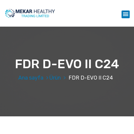
İ
ç
Mekar Healthy Trading LTD
e
r
i
ğ
e
g
e
FDR D-EVO II C24
ç
Ana sayfa
Ürün
FDR D-EVO II C24