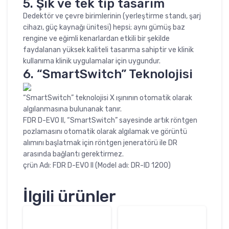
5. Şık ve tek tip tasarım
Dedektör ve çevre birimlerinin (yerleştirme standı, şarj
cihazı, güç kaynağı ünitesi) hepsi; aynı gümüş baz
rengine ve eğimli kenarlardan etkili bir şekilde
faydalanan yüksek kaliteli tasarıma sahiptir ve klinik
kullanıma klinik uygulamalar için uygundur.
6. “SmartSwitch” Teknolojisi
“SmartSwitch” teknolojisi X ışınının otomatik olarak
algılanmasına bulunanak tanır.
FDR D-EVO II, “SmartSwitch” sayesinde artık röntgen
pozlamasını otomatik olarak algılamak ve görüntü
alımını başlatmak için röntgen jeneratörü ile DR
arasında bağlantı gerektirmez.
çrün Adı: FDR D-EVO II (Model adı: DR-ID 1200)
İlgili ürünler