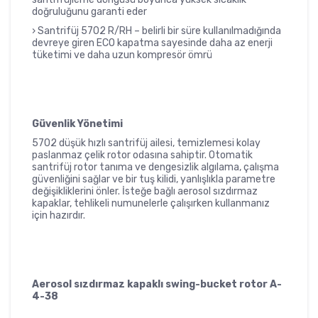
doğruluğunu garanti eder
› Santrifüj 5702 R/RH – belirli bir süre kullanılmadığında
devreye giren ECO kapatma sayesinde daha az enerji
tüketimi ve daha uzun kompresör ömrü
Güvenlik Yönetimi
5702 düşük hızlı santrifüj ailesi, temizlemesi kolay
paslanmaz çelik rotor odasına sahiptir. Otomatik
santrifüj rotor tanıma ve dengesizlik algılama, çalışma
güvenliğini sağlar ve bir tuş kilidi, yanlışlıkla parametre
değişikliklerini önler. İsteğe bağlı aerosol sızdırmaz
kapaklar, tehlikeli numunelerle çalışırken kullanmanız
için hazırdır.
Aerosol sızdırmaz kapaklı swing-bucket rotor A-
4-38