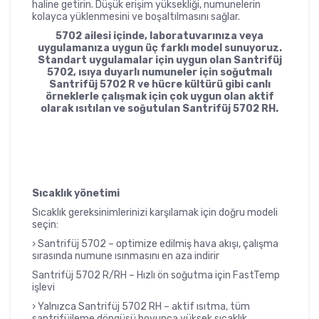
haline getirin. Düşük erişim yüksekliği, numunelerin
kolayca yüklenmesini ve boşaltılmasını sağlar.
5702 ailesi içinde, laboratuvarınıza veya
uygulamanıza uygun üç farklı model sunuyoruz.
Standart uygulamalar için uygun olan Santrifüj
5702, ısıya duyarlı numuneler için soğutmalı
Santrifüj 5702 R ve hücre kültürü gibi canlı
örneklerle çalışmak için çok uygun olan aktif
olarak ısıtılan ve soğutulan Santrifüj 5702 RH.
Sıcaklık yönetimi
Sıcaklık gereksinimlerinizi karşılamak için doğru modeli
seçin:
› Santrifüj 5702 – optimize edilmiş hava akışı, çalışma
sırasında numune ısınmasını en aza indirir
Santrifüj 5702 R/RH – Hızlı ön soğutma için FastTemp
işlevi
› Yalnızca Santrifüj 5702 RH – aktif ısıtma, tüm
santrifüjleme döngüsü boyunca yüksek sıcaklık