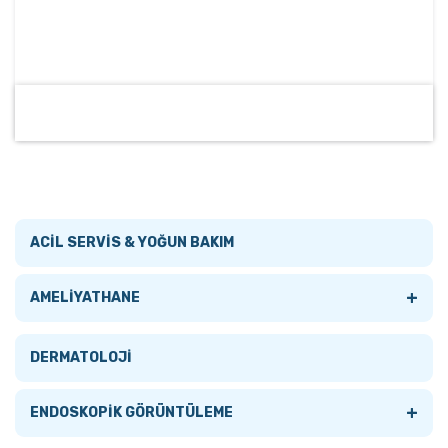
ACİL SERVİS & YOĞUN BAKIM
+
AMELİYATHANE
Tümünü Gör
DERMATOLOJİ
AMELİYATHANE LAMBALARI
+
ENDOSKOPİK GÖRÜNTÜLEME