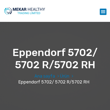
İ
ç
Mekar Healthy Trading LTD
e
r
i
ğ
e
g
e
Eppendorf 5702/
ç
5702 R/5702 RH
Ana sayfa
Ürün
Eppendorf 5702/ 5702 R/5702 RH