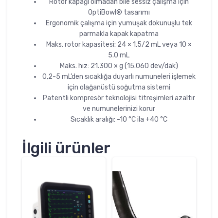
Rotor kapağı olmadan bile sessiz çalışma için
OptiBowl® tasarımı
Ergonomik çalışma için yumuşak dokunuşlu tek
parmakla kapak kapatma
Maks. rotor kapasitesi: 24 × 1,5/2 mL veya 10 ×
5.0 mL
Maks. hız: 21.300 × g (15.060 dev/dak)
0,2-5 mL’den sıcaklığa duyarlı numuneleri işlemek
için olağanüstü soğutma sistemi
Patentli kompresör teknolojisi titreşimleri azaltır
ve numunelerinizi korur
Sıcaklık aralığı: -10 °C ila +40 °C
İlgili ürünler