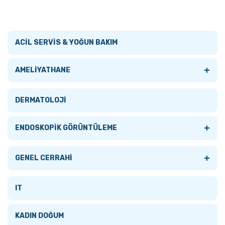
ACİL SERVİS & YOĞUN BAKIM
+
AMELİYATHANE
Tümünü Gör
DERMATOLOJİ
AMELİYATHANE LAMBALARI
+
ENDOSKOPİK GÖRÜNTÜLEME
+
AMELİYATHANE MASALARI
+
Tümünü Gör
GENEL CERRAHİ
Tümünü Gör
ANESTEZİ MONİTÖRLERİ
AKSESUARLAR
Tümünü Gör
IT
Mobil Ameliyat Masaları
ELEKTROKOTER
BRONKOSKOPLAR
CERRAHİ
KADIN DOĞUM