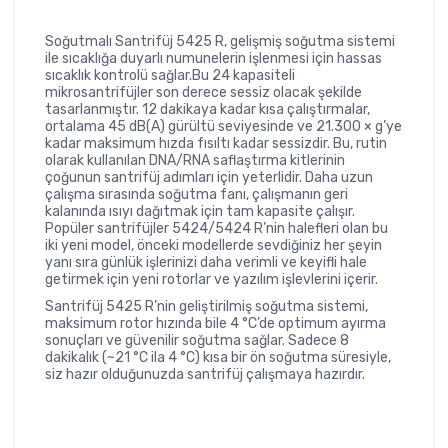
Soğutmalı Santrifüj 5425 R, gelişmiş soğutma sistemi
ile sıcaklığa duyarlı numunelerin işlenmesi için hassas
sıcaklık kontrolü sağlar.Bu 24 kapasiteli
mikrosantrifüjler son derece sessiz olacak şekilde
tasarlanmıştır. 12 dakikaya kadar kısa çalıştırmalar,
ortalama 45 dB(A) gürültü seviyesinde ve 21.300 × g’ye
kadar maksimum hızda fısıltı kadar sessizdir. Bu, rutin
olarak kullanılan DNA/RNA saflaştırma kitlerinin
çoğunun santrifüj adımları için yeterlidir. Daha uzun
çalışma sırasında soğutma fanı, çalışmanın geri
kalanında ısıyı dağıtmak için tam kapasite çalışır.
Popüler santrifüjler 5424/5424 R’nin halefleri olan bu
iki yeni model, önceki modellerde sevdiğiniz her şeyin
yanı sıra günlük işlerinizi daha verimli ve keyifli hale
getirmek için yeni rotorlar ve yazılım işlevlerini içerir.
Santrifüj 5425 R’nin geliştirilmiş soğutma sistemi,
maksimum rotor hızında bile 4 °C’de optimum ayırma
sonuçları ve güvenilir soğutma sağlar. Sadece 8
dakikalık (~21 °C ila 4 °C) kısa bir ön soğutma süresiyle,
siz hazır olduğunuzda santrifüj çalışmaya hazırdır.