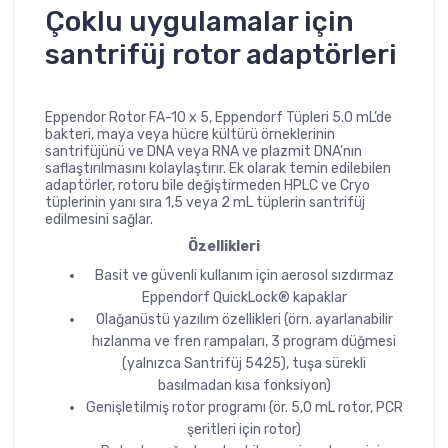
Çoklu uygulamalar için
santrifüj rotor adaptörleri
Eppendor Rotor FA-10 x 5, Eppendorf Tüpleri 5.0 mL’de
bakteri, maya veya hücre kültürü örneklerinin
santrifüjünü ve DNA veya RNA ve plazmit DNA’nın
saflaştırılmasını kolaylaştırır. Ek olarak temin edilebilen
adaptörler, rotoru bile değiştirmeden HPLC ve Cryo
tüplerinin yanı sıra 1,5 veya 2 mL tüplerin santrifüj
edilmesini sağlar.
Özellikleri
Basit ve güvenli kullanım için aerosol sızdırmaz
Eppendorf QuickLock® kapaklar
Olağanüstü yazılım özellikleri (örn. ayarlanabilir
hızlanma ve fren rampaları, 3 program düğmesi
(yalnızca Santrifüj 5425), tuşa sürekli
basılmadan kısa fonksiyon)
Genişletilmiş rotor programı (ör. 5,0 mL rotor, PCR
şeritleri için rotor)