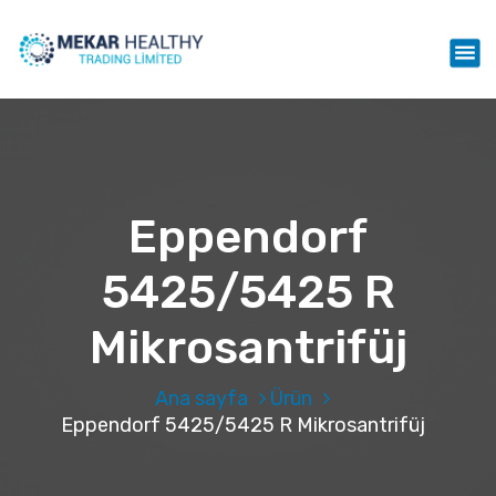
İ
ç
Mekar Healthy Trading LTD
e
r
i
ğ
e
g
e
Eppendorf
ç
5425/5425 R
Mikrosantrifüj
Ana sayfa
Ürün
Eppendorf 5425/5425 R Mikrosantrifüj