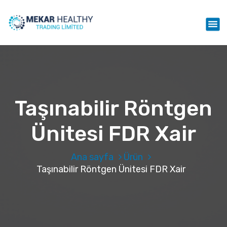
İ
ç
Mekar Healthy Trading LTD
e
r
i
ğ
e
g
e
Taşınabilir Röntgen
ç
Ünitesi FDR Xair
Ana sayfa
Ürün
Taşınabilir Röntgen Ünitesi FDR Xair