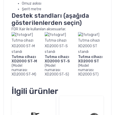
Omuz askısı
Şerit metre
Destek standları (aşağıda
gösterilenlerden seçin)
FDR Xair ile kullanılan aksesuarlar.
Tutma cihazı
Tutma cihazı
Tutma cihazı
XD2000 ST-M
XD2000 ST-S
XD2000 ST
(Model
(Model
(Model
numarası:
numarası:
numarası:
XD2000 ST-M)
XD2000 ST-S)
XD2000 ST)
İlgili ürünler