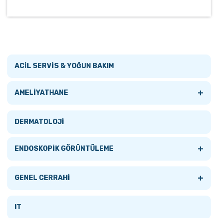
ACİL SERVİS & YOĞUN BAKIM
+
AMELİYATHANE
Tümünü Gör
DERMATOLOJİ
AMELİYATHANE LAMBALARI
+
ENDOSKOPİK GÖRÜNTÜLEME
+
AMELİYATHANE MASALARI
+
Tümünü Gör
GENEL CERRAHİ
Tümünü Gör
ANESTEZİ MONİTÖRLERİ
AKSESUARLAR
Tümünü Gör
IT