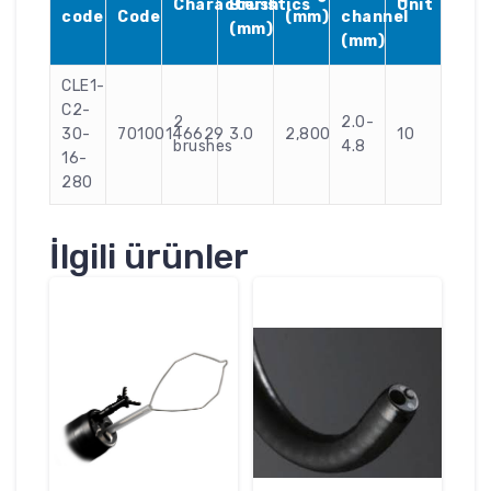
Characteristics
Brush
Unit
code
Code
(mm)
channel
(mm)
(mm)
CLE1-
C2-
2
2.0-
30-
70100146629
3.0
2,800
10
brushes
4.8
16-
280
İlgili ürünler