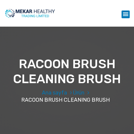
İ
ç
Mekar Healthy Trading LTD
e
r
i
ğ
e
g
e
RACOON BRUSH
ç
CLEANING BRUSH
Ana sayfa
Ürün
RACOON BRUSH CLEANING BRUSH