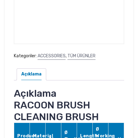
Kategoriler:
ACCESSORIES
,
TÜM ÜRÜNLER
Açıklama
Açıklama
RACOON BRUSH
CLEANING BRUSH
Ø
Ø
Product
Material
Length
Working