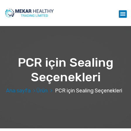
İ
ç
Mekar Healthy Trading LTD
e
r
i
ğ
e
g
e
PCR için Sealing
ç
Seçenekleri
Ana sayfa
Ürün
PCR için Sealing Seçenekleri