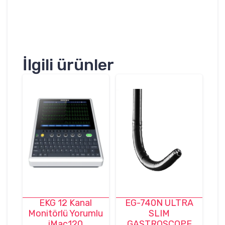
İlgili ürünler
EKG 12 Kanal
EG-740N ULTRA
Monitörlü Yorumlu
SLIM
iMac120
GASTROSCOPE