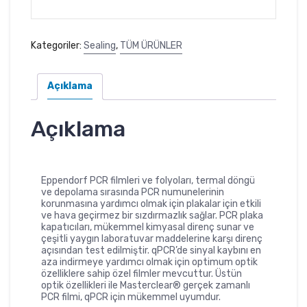
Kategoriler:
Sealing
,
TÜM ÜRÜNLER
Açıklama
Açıklama
Eppendorf PCR filmleri ve folyoları, termal döngü
ve depolama sırasında PCR numunelerinin
korunmasına yardımcı olmak için plakalar için etkili
ve hava geçirmez bir sızdırmazlık sağlar. PCR plaka
kapatıcıları, mükemmel kimyasal direnç sunar ve
çeşitli yaygın laboratuvar maddelerine karşı direnç
açısından test edilmiştir. qPCR’de sinyal kaybını en
aza indirmeye yardımcı olmak için optimum optik
özelliklere sahip özel filmler mevcuttur. Üstün
optik özellikleri ile Masterclear® gerçek zamanlı
PCR filmi, qPCR için mükemmel uyumdur.