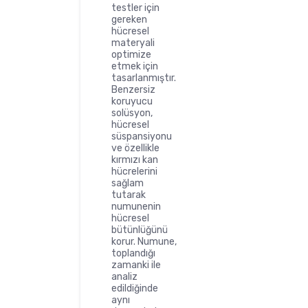
testler için
gereken
hücresel
materyali
optimize
etmek için
tasarlanmıştır.
Benzersiz
koruyucu
solüsyon,
hücresel
süspansiyonu
ve özellikle
kırmızı kan
hücrelerini
sağlam
tutarak
numunenin
hücresel
bütünlüğünü
korur. Numune,
toplandığı
zamanki ile
analiz
edildiğinde
aynı