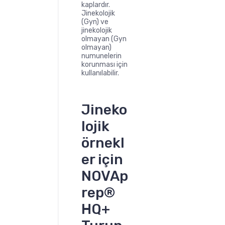
kaplardır.
Jinekolojik
(Gyn) ve
jinekolojik
olmayan (Gyn
olmayan)
numunelerin
korunması için
kullanılabilir.
Jineko
lojik
örnekl
er için
NOVAp
rep®
HQ+