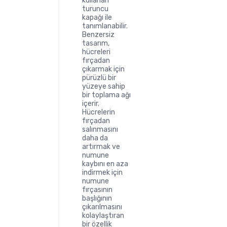
kullanan
turuncu
kapağı ile
tanımlanabilir.
Benzersiz
tasarım,
hücreleri
fırçadan
çıkarmak için
pürüzlü bir
yüzeye sahip
bir toplama ağı
içerir.
Hücrelerin
fırçadan
salınmasını
daha da
artırmak ve
numune
kaybını en aza
indirmek için
numune
fırçasının
başlığının
çıkarılmasını
kolaylaştıran
bir özellik