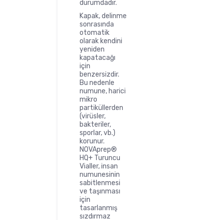
durumdadır.
Kapak, delinme
sonrasında
otomatik
olarak kendini
yeniden
kapatacağı
için
benzersizdir.
Bu nedenle
numune, harici
mikro
partiküllerden
(virüsler,
bakteriler,
sporlar, vb.)
korunur.
NOVAprep®
HQ+ Turuncu
Vialler, insan
numunesinin
sabitlenmesi
ve taşınması
için
tasarlanmış
sızdırmaz