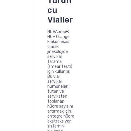
Turun
cu
Vialler
NOVAprep®
HQ+ Orange
Flakon esas
olarak
jinekolojide
servikal
tarama
(smear testi)
için kullanılır.
Bu vial;
servikal
numuneleri
tutan ve
serviksten
toplanan
hücre sayısını
artırmak için
entegre hücre
ekstraksiyon
sistemini