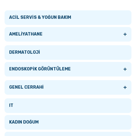
ACİL SERVİS & YOĞUN BAKIM
+
AMELİYATHANE
Tümünü Gör
DERMATOLOJİ
AMELİYATHANE LAMBALARI
+
ENDOSKOPİK GÖRÜNTÜLEME
+
AMELİYATHANE MASALARI
+
Tümünü Gör
GENEL CERRAHİ
Tümünü Gör
ANESTEZİ MONİTÖRLERİ
AKSESUARLAR
Tümünü Gör
IT
Mobil Ameliyat Masaları
ELEKTROKOTER
BRONKOSKOPLAR
CERRAHİ
KADIN DOĞUM