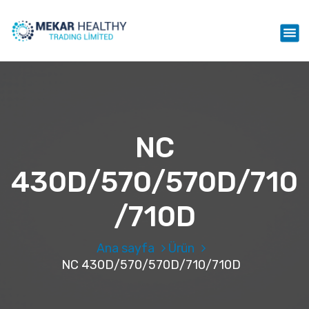
İ
ç
Mekar Healthy Trading LTD
e
r
i
ğ
e
g
e
NC
ç
430D/570/570D/710
/710D
Ana sayfa
Ürün
NC 430D/570/570D/710/710D