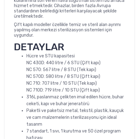
kullanımına son veren hava soğutmalı sistem bu amaca
hizmet etmektedir. Cihazlar, birden fazla Avrupa
standardının belirlediği kriterleri karşılayacak şekilde
üretilmektedir.
Çift kapılı modeller özellikle temiz ve steril alan ayrımı
yapılmış olan merkezi sterilizasyon sistemleri için
uygundur.
DETAYLAR
Hücre ve STU kapasitesi
NC 430D: 440 litre / 6 STU (Çift kapı)
NC 570: 567 litre / 8 STU (Tek kapı)
NC 570D: 580 litre / 8 STU (Çift kapı)
NC 710: 707 litre / 10 STU (Tek kapı)
NC 710D: 719 litre / 10 STU (Çift kapı)
316L paslanmaz çelikten imal edilen hücre, buhar
ceketi, kapı ve buhar jeneratörü
Paketli ve paketsiz metal, tekstil, plastik, kauçuk
ve cam malzemelerin sterilizasyonu için ideal
tasarım
7 standart, 1 sıvı, 1 kurutma ve 50 özel program
hafızası