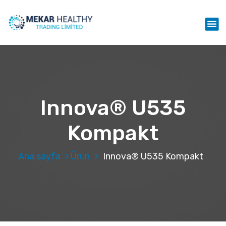
İ
ç
Mekar Healthy Trading LTD
e
r
i
ğ
e
g
e
Innova® U535
ç
Kompakt
Ana sayfa
Ürün
Innova® U535 Kompakt