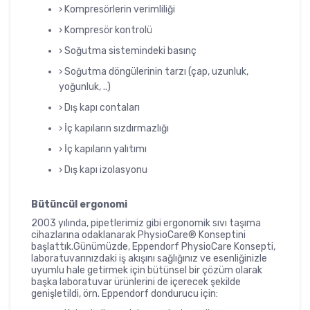
› Kompresörlerin verimliliği
› Kompresör kontrolü
› Soğutma sistemindeki basınç
› Soğutma döngülerinin tarzı (çap, uzunluk,
yoğunluk, ..)
› Dış kapı contaları
› İç kapıların sızdırmazlığı
› İç kapıların yalıtımı
› Dış kapı izolasyonu
Bütüncül ergonomi
2003 yılında, pipetlerimiz gibi ergonomik sıvı taşıma
cihazlarına odaklanarak PhysioCare® Konseptini
başlattık.Günümüzde, Eppendorf PhysioCare Konsepti,
laboratuvarınızdaki iş akışını sağlığınız ve esenliğinizle
uyumlu hale getirmek için bütünsel bir çözüm olarak
başka laboratuvar ürünlerini de içerecek şekilde
genişletildi, örn. Eppendorf dondurucu için: