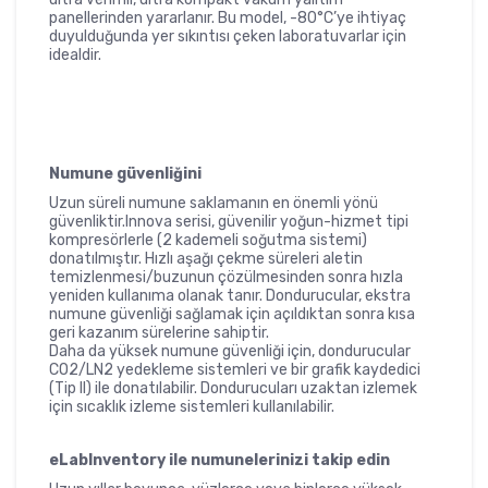
panellerinden yararlanır. Bu model, -80°C’ye ihtiyaç
duyulduğunda yer sıkıntısı çeken laboratuvarlar için
idealdir.
Numune güvenliğini
Uzun süreli numune saklamanın en önemli yönü
güvenliktir.Innova serisi, güvenilir yoğun-hizmet tipi
kompresörlerle (2 kademeli soğutma sistemi)
donatılmıştır. Hızlı aşağı çekme süreleri aletin
temizlenmesi/buzunun çözülmesinden sonra hızla
yeniden kullanıma olanak tanır. Dondurucular, ekstra
numune güvenliği sağlamak için açıldıktan sonra kısa
geri kazanım sürelerine sahiptir.
Daha da yüksek numune güvenliği için, dondurucular
CO2/LN2 yedekleme sistemleri ve bir grafik kaydedici
(Tip II) ile donatılabilir. Dondurucuları uzaktan izlemek
için sıcaklık izleme sistemleri kullanılabilir.
eLabInventory ile numunelerinizi takip edin