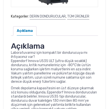
Kategoriler:
DERİN DONDURUCULAR
,
TÜM ÜRÜNLER
Açıklama
Açıklama
Laboratuvarınız için kompakt bir dondurucuya mı
ihtiyacınız var?
Eppendorf Innova U535 ULT (ultra düşük sıcaklık)
dondurucu, kritik numuneleriniz için -80°C’de üstün
koruma sağlarken işletim maliyetlerini en aza indirir.
Vakum yalıtım panellerine ve poliüretan köpüğe dayalı
birleşik yalıtım, uzun süreli numune saklama için son
derece düşük enerji tüketimi sağlar.
Örnek depolama kapasitesini en üst düzeye çıkarmak
söz konusu olduğunda, Eppendorf Innova dondurucuları
standardı belirler. Innova U535 tipi dondurucular,
dondurucu duvar kalınlığını 130 mm’den 80 mm’ye
düşürmek için geleneksel yalıtımla birlikte kullanılan
ultra verimli, ultra kompakt vakum yalıtım