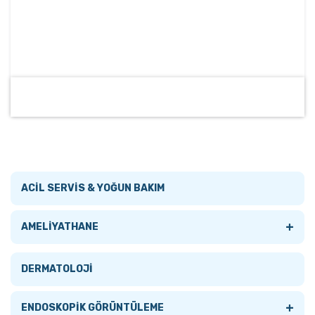
ACİL SERVİS & YOĞUN BAKIM
+
AMELİYATHANE
Tümünü Gör
DERMATOLOJİ
AMELİYATHANE LAMBALARI
+
ENDOSKOPİK GÖRÜNTÜLEME