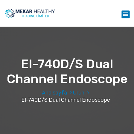
İ
ç
Mekar Healthy Trading LTD
e
r
i
ğ
e
g
e
EI-740D/S Dual
ç
Channel Endoscope
Ana sayfa
Ürün
EI-740D/S Dual Channel Endoscope