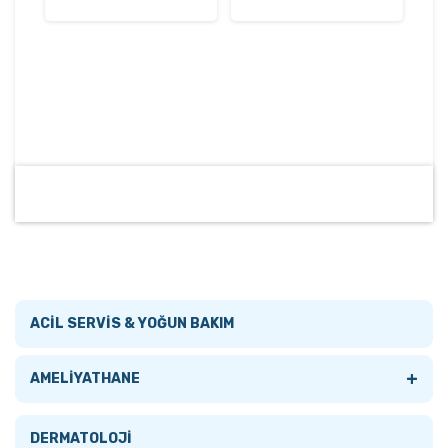
ACİL SERVİS & YOĞUN BAKIM
+
AMELİYATHANE
Tümünü Gör
DERMATOLOJİ