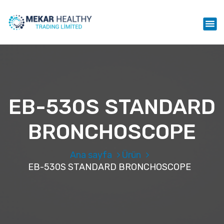
İ
ç
Mekar Healthy Trading LTD
e
r
i
ğ
e
g
e
EB-530S STANDARD
ç
BRONCHOSCOPE
Ana sayfa
Ürün
EB-530S STANDARD BRONCHOSCOPE