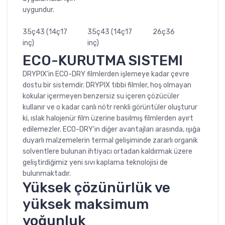
uygundur.
35ç43 (14ç17
35ç43 (14ç17
26ç36
inç)
inç)
ECO-KURUTMA SISTEMI
DRYPIX’in ECO-DRY filmlerden işlemeye kadar çevre
dostu bir sistemdir. DRYPIX tıbbi filmler, hoş olmayan
kokular içermeyen benzersiz su içeren çözücüler
kullanır ve o kadar canlı nötr renkli görüntüler oluşturur
ki, ıslak halojenür film üzerine basılmış filmlerden ayırt
edilemezler. ECO-DRY’ın diğer avantajları arasında, ışığa
duyarlı malzemelerin termal gelişiminde zararlı organik
solventlere bulunan ihtiyacı ortadan kaldırmak üzere
geliştirdiğimiz yeni sıvı kaplama teknolojisi de
bulunmaktadır.
Yüksek çözünürlük ve
yüksek maksimum
yoğunluk