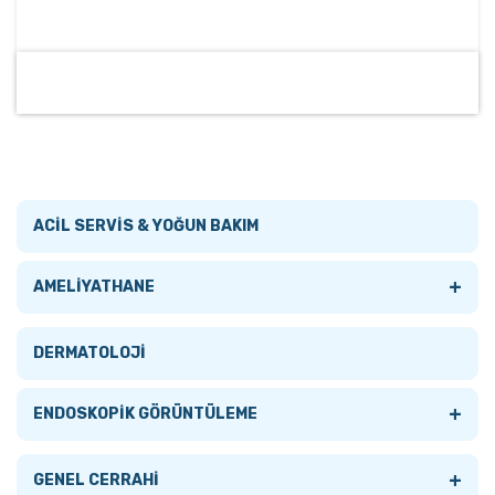
ACİL SERVİS & YOĞUN BAKIM
+
AMELİYATHANE
Tümünü Gör
DERMATOLOJİ
AMELİYATHANE LAMBALARI
+
ENDOSKOPİK GÖRÜNTÜLEME
+
AMELİYATHANE MASALARI
+
Tümünü Gör
GENEL CERRAHİ