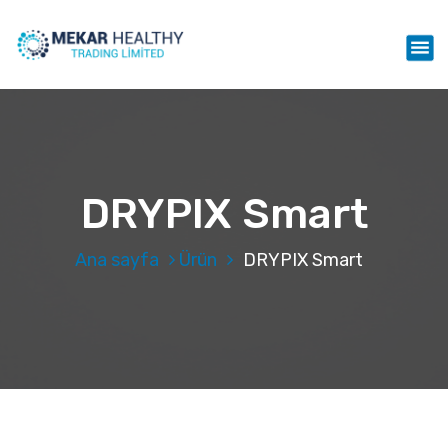
İ
ç
Mekar Healthy Trading LTD
e
r
i
ğ
e
g
e
DRYPIX Smart
ç
Ana sayfa
Ürün
DRYPIX Smart